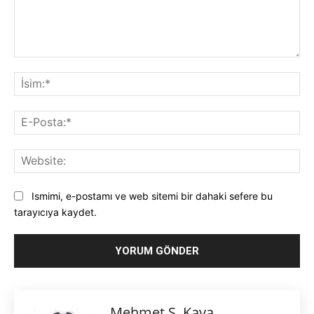
Yorum:
İsi
E-
Pos
Web
Ismimi, e-postamı ve web sitemi bir dahaki sefere bu
tarayıcıya kaydet.
Mehmet S. Kaya