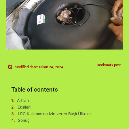
Bookmark post
Modified date:
Nisan 24, 2024
Table of contents
Artıları
Eksileri
LPG Kullanımına izin veren Başlı Ülkeler
Sonuç