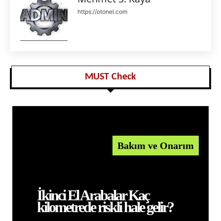
https://otonel.com
MUST Check
Bakım ve Onarım
İkinci El Arabalar Kaç
kilometrede riskli hale gelir?