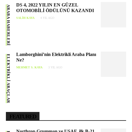
DS 4, 2022 YILIN EN GÜZEL
ARABA HABERLERI
OTOMOBİLİ ÖDÜLÜNÜ KAZANDI
SALIH KAYA
4 YIL AGO
Lamborghini’nin Elektrikli Araba Planı
ELEKTRIKLI ARAÇLAR
Ne?
MEHMET S. KAYA
3 YIL AGO
FEATURED
Northrop Grumman ve USAF, ilk B-21