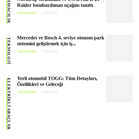
HAVACILIK
Raider bombardıman uçağını tanıttı
SALIH KAYA
4 YIL AGO
Mercedes ve Bosch 4. seviye otonom park
TEKNOLOJI
sistemini geliştirmek için iş...
SALIH KAYA
3 YIL AGO
Yerli otomobil TOGG: Tüm Detayları,
ELEKTRIKLI ARAÇLAR
Özellikleri ve Geleceği
SALIH KAYA
4 YIL AGO