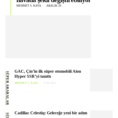
MEHMET S. KAYA
ARALIK 20
GAC, Çin’in ilk süper otomobili Aion
SÜPER ARABALAR
Hyper SSR’yi tanıttı
MEHMET S. KAYA
4 YIL AGO
Cadillac Celestiq: Geleceğe yeni bir adım