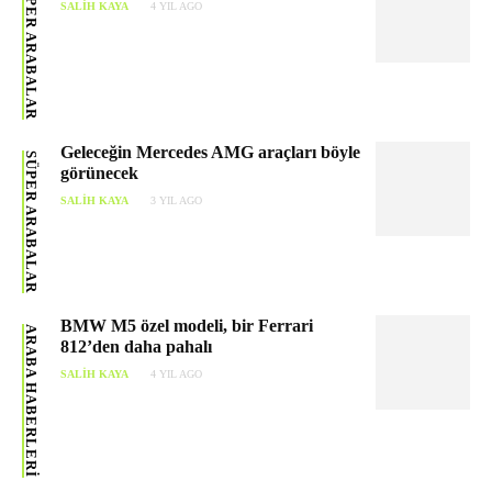
SÜPER ARABALAR
SALIH KAYA
4 YIL AGO
Geleceğin Mercedes AMG araçları böyle
SÜPER ARABALAR
görünecek
SALIH KAYA
3 YIL AGO
BMW M5 özel modeli, bir Ferrari
ARABA HABERLERI
812’den daha pahalı
SALIH KAYA
4 YIL AGO