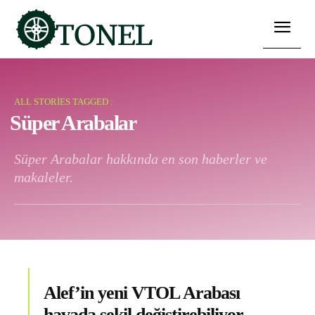
ALL STORIES TAGGED :
Süper Arabalar
Süper Arabalar hakkında en son haberler ve
makaleler.
Alef’in yeni VTOL Arabası
havada şekil değiştirebiliyor