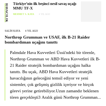
Türkiye’nin ilk beşinci nesil savaş uçağı
HAVACILIK
MMU TF-X
MEHMET S. KAYA
4 YIL AGO
SALIH KAYA
4 YIL AGO
Northrop Grumman ve USAF, ilk B-21 Raider
bombardıman uçağını tanıttı
Palmdale Hava Kuvvetleri Üssü'ndeki bir törenle,
Northrop Grumman ve ABD Hava Kuvvetleri ilk B-
21 Raider stratejik bombardıman uçağını halka
tanıttı. Bu uçak, ABD Hava Kuvvetleri stratejik
havacılığının geleceğini temsil ediyor ve yeni
sistemler, çok gelişmiş gizlilik içeriyor ve birçok
görevi yerine getirebiliyor.Uzun zamandır beklenen
tören gerçekleşti3 Aralık günü Northrop Grumman...