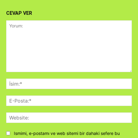
CEVAP VER
Yorum:
İsi
E-
Pos
Web
Ismimi, e-postamı ve web sitemi bir dahaki sefere bu