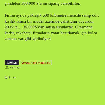
şimdiden 300.000 $’a ön sipariş verebilirler.
Firma ayrıca yaklaşık 500 kilometre menzile sahip dört
kişilik ikinci bir model üzerinde çalıştığını duyurdu.
2035’te… 35.000$’dan satışa sunulacak. O zamana
kadar, rekabetçi firmaların yanıt hazırlamak için bolca
zamanı var gibi görünüyor.
SOURCE
Görsel: Alef's media kit
4 yıl ago
1
min.