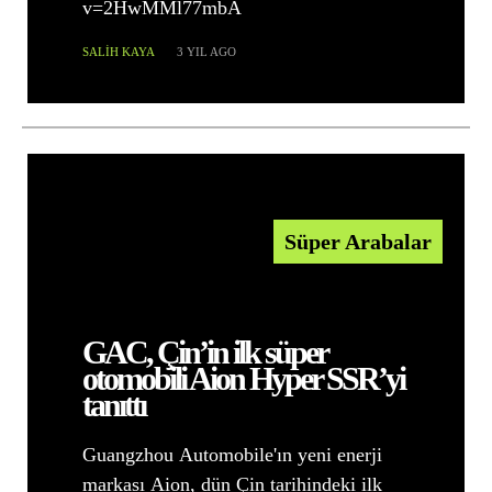
v=2HwMMl77mbA
SALIH KAYA
3 YIL AGO
Süper Arabalar
GAC, Çin’in ilk süper
otomobili Aion Hyper SSR’yi
tanıttı
Guangzhou Automobile'ın yeni enerji
markası Aion, dün Çin tarihindeki ilk