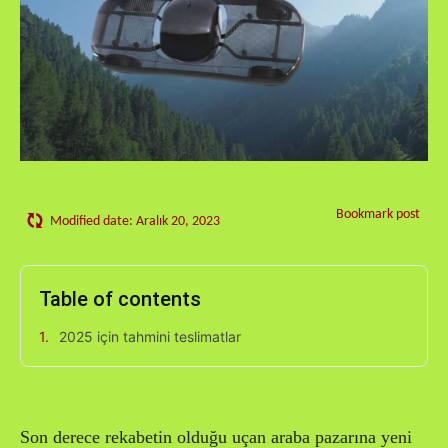
Bookmark post
Modified date:
Aralık 20, 2023
Table of contents
2025 için tahmini teslimatlar
Son derece rekabetin olduğu uçan araba pazarına yeni