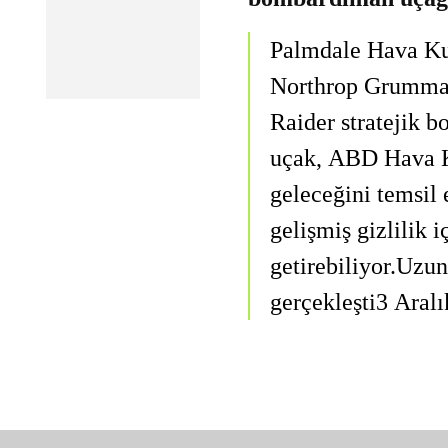
Palmdale Hava Kuv
Northrop Grumman
Raider stratejik b
uçak, ABD Hava Ku
geleceğini temsil 
gelişmiş gizlilik 
getirebiliyor.Uzu
gerçekleşti3 Aral