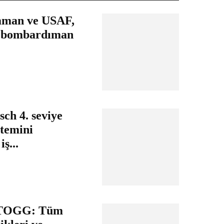
man ve USAF,
r bombardıman
ch 4. seviye
stemini
iş...
l TOGG: Tüm