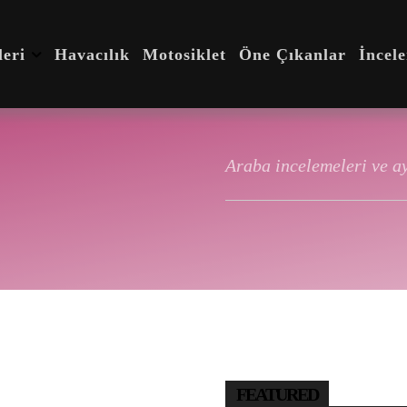
eri
Havacılık
Motosiklet
Öne Çıkanlar
İncel
Araba incelemeleri ve ay
FEATURED