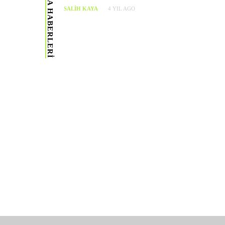
ARABA HABERLERI
SALIH KAYA
4 YIL AGO