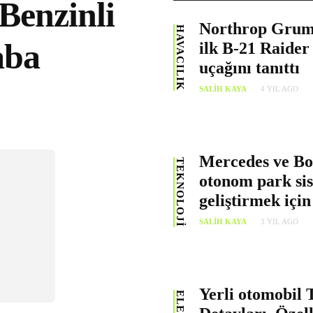
Benzinli
Northrop Grum
HAVACILIK
aba
ilk B-21 Raide
uçağını tanıttı
SALIH KAYA
4 YIL AGO
Mercedes ve Bos
TEKNOLOJI
otonom park si
geliştirmek için 
SALIH KAYA
3 YIL AGO
Yerli otomobi