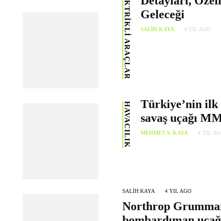
ELEKTRIKLI ARAÇLAR
Detayları, Özell
Geleceği
SALIH KAYA
4 YIL AGO
Türkiye’nin ilk 
HAVACILIK
savaş uçağı M
MEHMET S. KAYA
4 YIL A
SALIH KAYA
4 YIL AGO
Northrop Grumman 
bombardıman uçağın