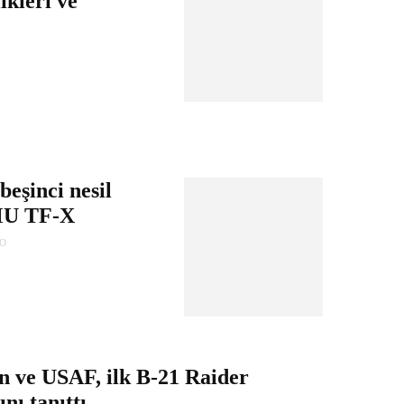
ikleri ve
beşinci nesil
MU TF-X
GO
ve USAF, ilk B-21 Raider
ı tanıttı