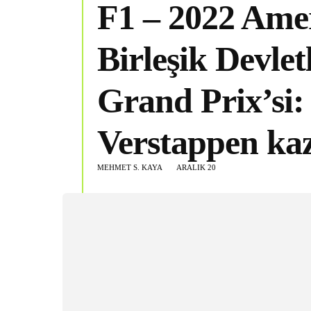
F1 – 2022 Ame
Birleşik Devlet
Grand Prix’si:
Verstappen ka
MEHMET S. KAYA
ARALIK 20