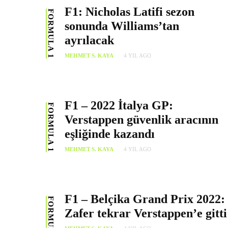
F1: Nicholas Latifi sezon
FORMULA 1
sonunda Williams’tan
ayrılacak
MEHMET S. KAYA
4 YIL AGO
F1 – 2022 İtalya GP:
FORMULA 1
Verstappen güvenlik aracının
eşliğinde kazandı
MEHMET S. KAYA
4 YIL AGO
F1 – Belçika Grand Prix 2022:
FORMULA 1
Zafer tekrar Verstappen’e gitti