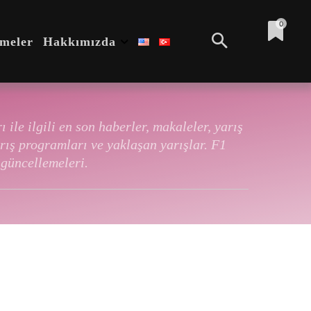
0
emeler
Hakkımızda
ile ilgili en son haberler, makaleler, yarış
arış programları ve yaklaşan yarışlar. F1
 güncellemeleri.