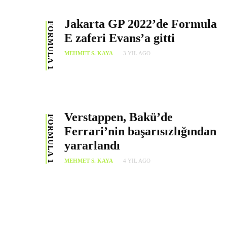
Jakarta GP 2022’de Formula
FORMULA 1
E zaferi Evans’a gitti
MEHMET S. KAYA
3 YIL AGO
Verstappen, Bakü’de
FORMULA 1
Ferrari’nin başarısızlığından
yararlandı
MEHMET S. KAYA
4 YIL AGO