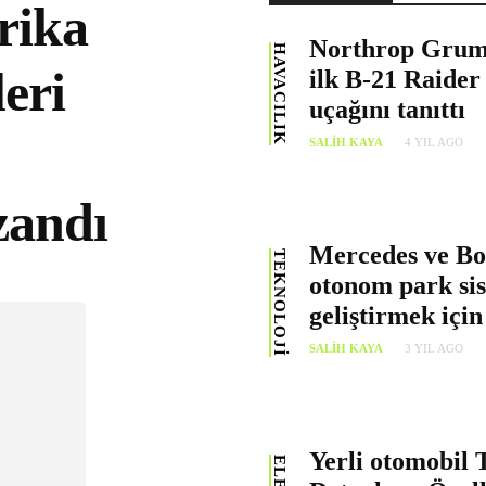
rika
Northrop Grum
HAVACILIK
leri
ilk B-21 Raide
uçağını tanıttı
SALIH KAYA
4 YIL AGO
zandı
Mercedes ve Bos
TEKNOLOJI
otonom park si
geliştirmek için 
SALIH KAYA
3 YIL AGO
Yerli otomobi