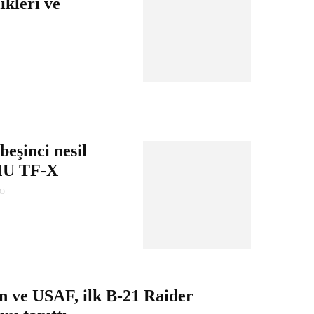
ikleri ve
beşinci nesil
MU TF-X
GO
ve USAF, ilk B-21 Raider