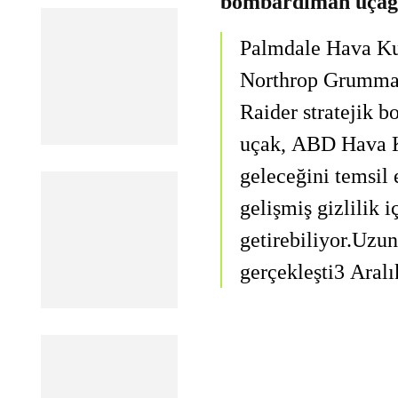
bombardıman uçağın
Palmdale Hava Kuv
Northrop Grumman
Raider stratejik b
uçak, ABD Hava Ku
geleceğini temsil 
gelişmiş gizlilik 
getirebiliyor.Uzu
gerçekleşti3 Aral