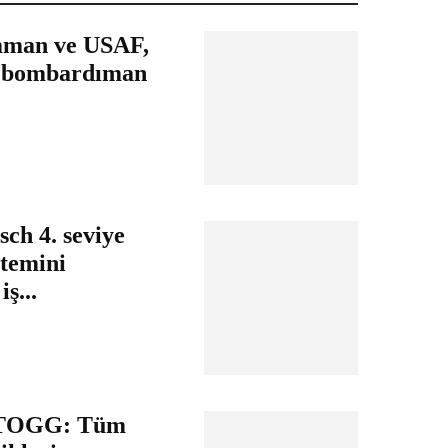
man ve USAF,
r bombardıman
ch 4. seviye
stemini
iş...
l TOGG: Tüm