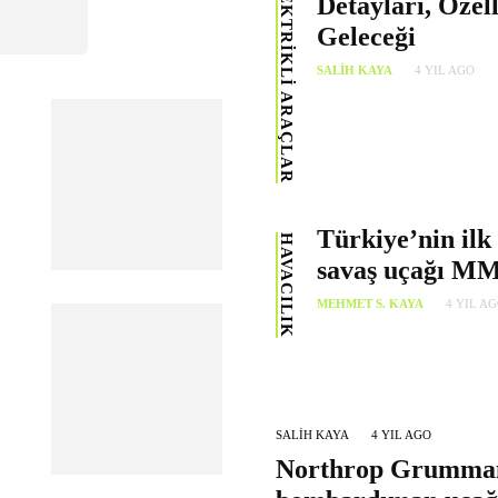
ELEKTRIKLI ARAÇLAR
Detayları, Özell
Geleceği
SALIH KAYA
4 YIL AGO
Türkiye’nin ilk 
HAVACILIK
savaş uçağı M
MEHMET S. KAYA
4 YIL A
SALIH KAYA
4 YIL AGO
Northrop Grumman 