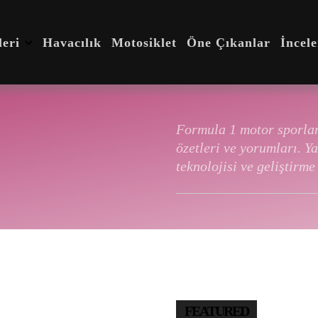
eri
Havacılık
Motosiklet
Öne Çıkanlar
İncel
Formula 1 motor sporları 
özetleri ve yorumları. Y
teknolojisi ve geliştirme
FEATURED