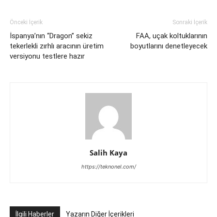
Önceki İçerik
Sonraki İçerik
İspanya’nın “Dragon” sekiz
FAA, uçak koltuklarının
tekerlekli zırhlı aracının üretim
boyutlarını denetleyecek
versiyonu testlere hazır
Salih Kaya
https://teknonel.com/
İlgili Haberler
Yazarın Diğer İçerikleri