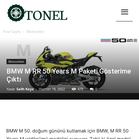
Ana Sayfa
Motosiklet
Motosiklet
BMW M RR 50 Years M Paketi Gösterime
Çıktı
Yazar
Salih Kaya
-
Haziran 18, 2022
479
0
BMW M 50. doğum gününü kutlamak için BMW, M RR 50
Years M yıldönümü modelini sunuyor. Tabii ki özel model