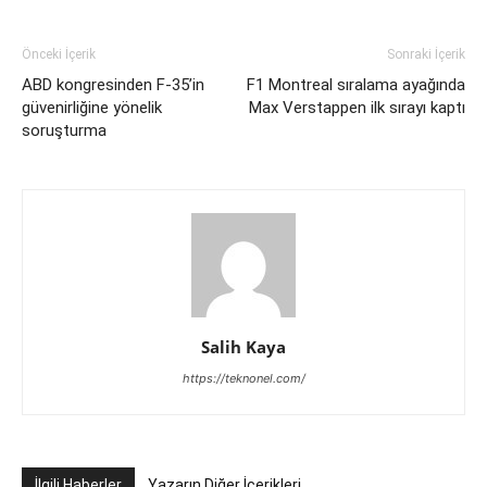
Önceki İçerik
Sonraki İçerik
ABD kongresinden F-35’in
F1 Montreal sıralama ayağında
güvenirliğine yönelik
Max Verstappen ilk sırayı kaptı
soruşturma
Salih Kaya
https://teknonel.com/
İlgili Haberler
Yazarın Diğer İçerikleri