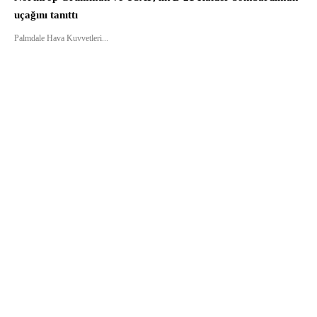
uçağını tanıttı
Palmdale Hava Kuvvetleri...