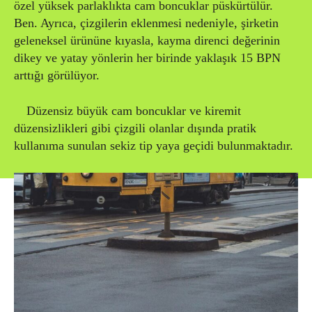
özel yüksek parlaklıkta cam boncuklar püskürtülür.
Ben. Ayrıca, çizgilerin eklenmesi nedeniyle, şirketin
geleneksel ürününe kıyasla, kayma direnci değerinin
dikey ve yatay yönlerin her birinde yaklaşık 15 BPN
arttığı görülüyor.
Düzensiz büyük cam boncuklar ve kiremit
düzensizlikleri gibi çizgili olanlar dışında pratik
kullanıma sunulan sekiz tip yaya geçidi bulunmaktadır.