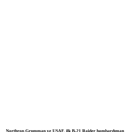
Northrop Grumman ve USAF, ilk B-21 Raider bombardıman