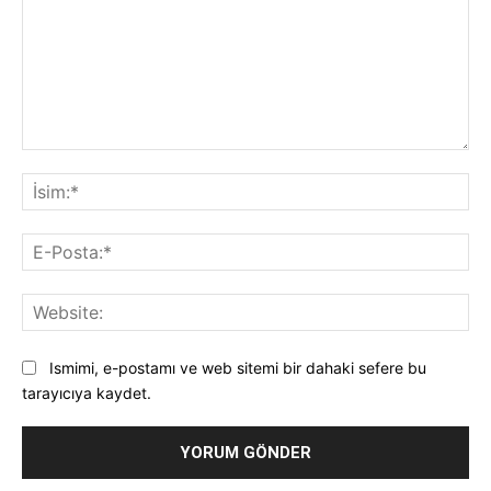
Yorum:
İsi
E-
Pos
Web
Ismimi, e-postamı ve web sitemi bir dahaki sefere bu
tarayıcıya kaydet.