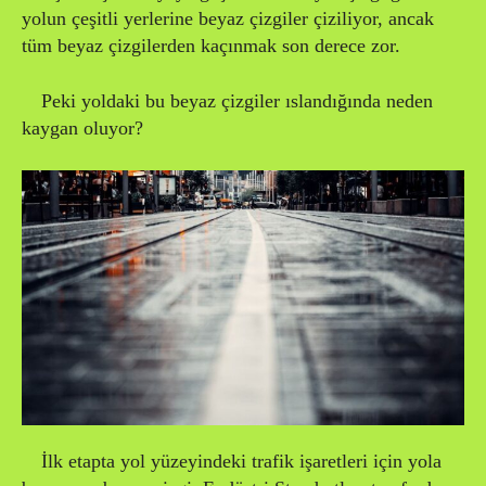
yolun çeşitli yerlerine beyaz çizgiler çiziliyor, ancak
tüm beyaz çizgilerden kaçınmak son derece zor.
Peki yoldaki bu beyaz çizgiler ıslandığında neden
kaygan oluyor?
İlk etapta yol yüzeyindeki trafik işaretleri için yola