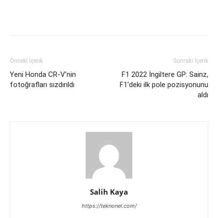
Önceki İçerik
Sonraki İçerik
Yeni Honda CR-V’nin
F1 2022 İngiltere GP: Sainz,
fotoğrafları sızdırıldı
F1’deki ilk pole pozisyonunu
aldı
Salih Kaya
https://teknonel.com/