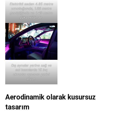
Elektrikli sedan 4.85 metre
uzunluğunda, 1.88 metre
genişliğinde ve 1.49 metre
yüksekliğinde.
Dış aynalar yerine sağ ve
sol kısımlarda 15 inç
ekranlar aynanın yerini
alıyor.
Aerodinamik olarak kusursuz
tasarım