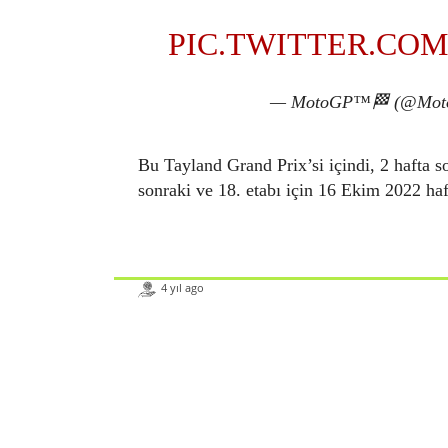
WAIT! 🙌
PIC.TWITTER.CO
— MotoGP™🏁 (@Mo
Bu Tayland Grand Prix’si içindi, 2 hafta 
sonraki ve 18. etabı için 16 Ekim 2022 ha
4 yıl ago
Paylaş