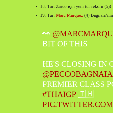
18. Tur: Zarco için yeni tur rekoru (5)!
19. Tur:
Marc Marquez
(4) Bagnaia’nın
👀
@MARCMARQU
BIT OF THIS
HE'S CLOSING IN 
@PECCOBAGNAIA
PREMIER CLASS P
#THAIGP
🇹🇭
PIC.TWITTER.CO