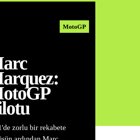
MotoGP
arc
arquez:
otoGP
ilotu
'de zorlu bir rekabete
üşün ardından Marc