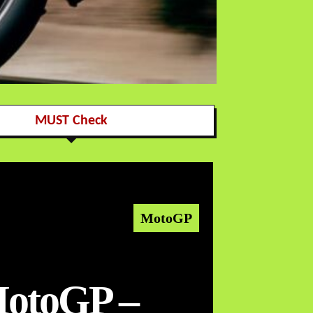
MUST Check
MotoGP
otoGP –