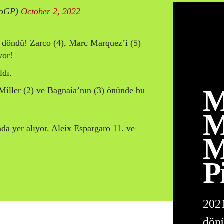
toGP)
October 2, 2022
) döndü! Zarco (4), Marc Marquez’i (5)
yor!
ldı.
M
 Miller (2) ve Bagnaia’nın (3) önünde bu
M
da yer alıyor. Aleix Espargaro 11. ve
M
P
ERE WORTH THE
2021
dön