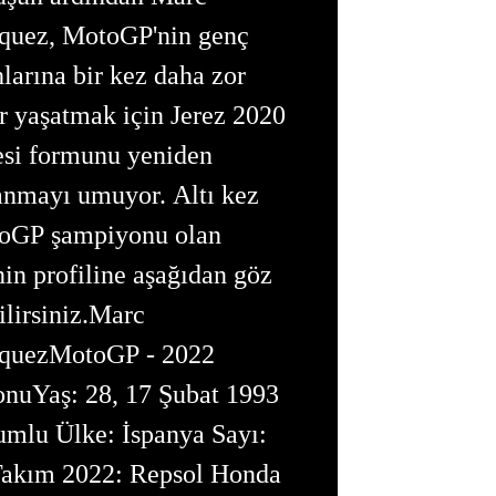
quez, MotoGP'nin genç
hlarına bir kez daha zor
r yaşatmak için Jerez 2020
esi formunu yeniden
anmayı umuyor. Altı kez
oGP şampiyonu olan
nin profiline aşağıdan göz
ilirsiniz.Marc
quezMotoGP - 2022
nuYaş: 28, 17 Şubat 1993
mlu Ülke: İspanya Sayı:
Takım 2022: Repsol Honda