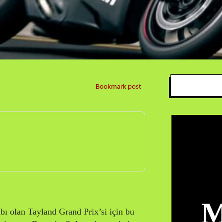
Bookmark post
M
ı olan Tayland Grand Prix’si için bu