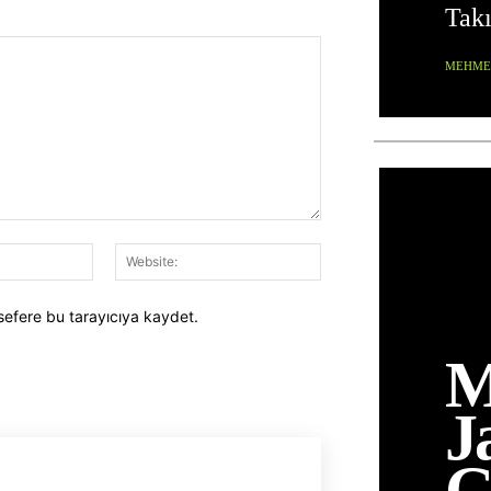
Takı
MEHMET
E-
Website:
Posta:*
sefere bu tarayıcıya kaydet.
M
J
G