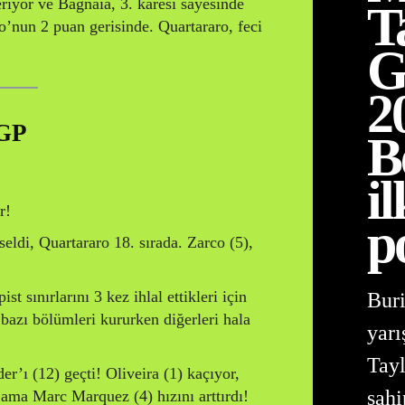
riyor ve Bagnaia, 3. karesi sayesinde
T
’nun 2 puan gerisinde. Quartararo, feci
G
2
 GP
B
il
r!
p
eldi, Quartararo 18. sırada. Zarco (5),
st sınırlarını 3 kez ihlal ettikleri için
Buri
n bazı bölümleri kururken diğerleri hala
yar
Tayl
r’ı (12) geçti! Oliveira (1) kaçıyor,
sahi
 ama Marc Marquez (4) hızını arttırdı!