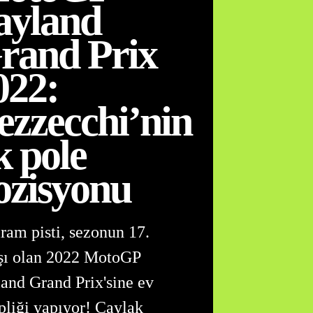
ayland
rand Prix
022:
ezzecchi’nin
k pole
ozisyonu
ram pisti, sezonun 17.
ışı olan 2022 MotoGP
and Grand Prix'sine ev
pliği yapıyor! Çaylak