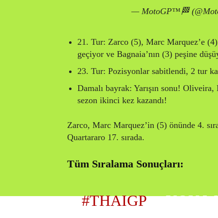
— MotoGP™🏁 (@Mo
21. Tur: Zarco (5), Marc Marquez’e (4
geçiyor ve Bagnaia’nın (3) peşine düşü
23. Tur: Pozisyonlar sabitlendi, 2 tur ka
Damalı bayrak: Yarışın sonu! Oliveira,
sezon ikinci kez kazandı!
Zarco, Marc Marquez’in (5) önünde 4. sıra
Quartararo 17. sırada.
Tüm Sıralama Sonuçları:
#THAIGP
… YOU W