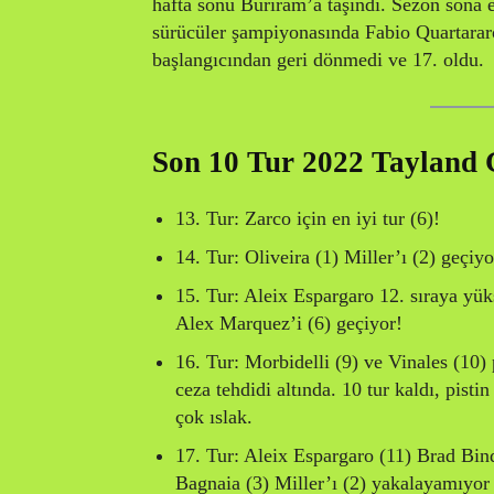
hafta sonu Buriram’a taşındı. Sezon sona e
sürücüler şampiyonasında Fabio Quartararo
başlangıcından geri dönmedi ve 17. oldu.
Son 10 Tur 2022 Tayland
13. Tur: Zarco için en iyi tur (6)!
14. Tur: Oliveira (1) Miller’ı (2) geçiyo
15. Tur: Aleix Espargaro 12. sıraya yüks
Alex Marquez’i (6) geçiyor!
16. Tur: Morbidelli (9) ve Vinales (10) pi
ceza tehdidi altında. 10 tur kaldı, pisti
çok ıslak.
17. Tur: Aleix Espargaro (11) Brad Binde
Bagnaia (3) Miller’ı (2) yakalayamıyor