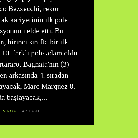
co Bezzecchi, rekor
rak kariyerinin ilk pole
syonunu elde etti. Bu
n, birinci sınıfta bir ilk
 10. farklı pole adam oldu.
tararo, Bagnaia'nın (3)
n arkasında 4. sıradan
layacak, Marc Marquez 8.
da başlayacak,...
 S. KAYA
4 YIL AGO