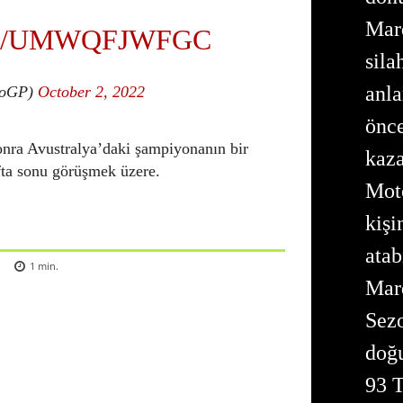
Mar
M/UMWQFJWFGC
sila
anla
toGP)
October 2, 2022
önc
sonra Avustralya’daki şampiyonanın bir
kaz
fta sonu görüşmek üzere.
Mot
kişi
atab
1
min.
Mar
Sezo
doğu
93 