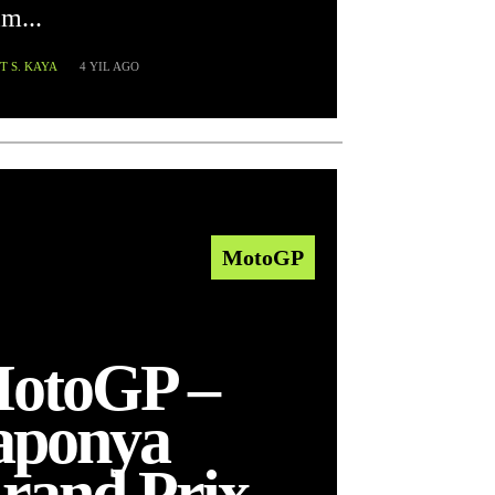
m...
 S. KAYA
4 YIL AGO
MotoGP
otoGP –
aponya
rand Prix