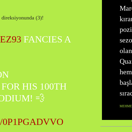
Mar
 direksiyonunda (3)!
kıra
pozi
EZ93
FANCIES A
sezo
olan
Quar
heme
ON
baş
FOR HIS 100TH
sıra
ODIUM! 💨
MEHMET
M/0P1PGADVVO